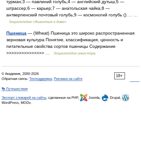
турман;3 — павлиний голубь;4 — английский дутыш;5 —
штрассер;6 — карьер;7 — анатольская чайка;8 —
антверпенский почтовый голубь;9 — космоногий голубь ().… …
Энциклопедия «Животные в доме»
Пшеница
— (Wheat) Пшеница это широко распространенная
зерновая культура Понятие, классификация, ценность и
питательные свойства сортов пшеницы Содержание
>>>>>>>>>>>>>>> …
Энциклопедия инвестора
© Академик, 2000-2026
18+
Обратная связь:
Техподдержка
,
Реклама на сайте
👣 Путешествия
Экспорт словарей на сайты
, сделанные на PHP,
Joomla,
Drupal,
WordPress, MODx.