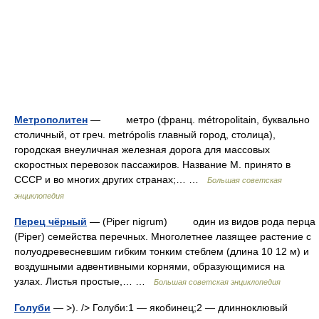
Метрополитен
— метро (франц. métropolitain, буквально
столичный, от греч. metrópolis главный город, столица),
городская внеуличная железная дорога для массовых
скоростных перевозок пассажиров. Название М. принято в
СССР и во многих других странах;… …
Большая советская
энциклопедия
Перец чёрный
— (Piper nigrum) один из видов рода перца
(Piper) семейства перечных. Многолетнее лазящее растение с
полуодревесневшим гибким тонким стеблем (длина 10 12 м) и
воздушными адвентивными корнями, образующимися на
узлах. Листья простые,… …
Большая советская энциклопедия
Голуби
— >). /> Голуби:1 — якобинец;2 — длинноклювый