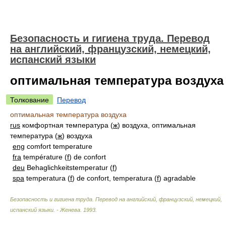
Безопасность и гигиена труда. Перевод
на английский, французский, немецкий,
испанский языки
оптимальная температура воздуха
Толкование
Перевод
оптимальная температура воздуха
rus
комфортная температура (
ж
) воздуха, оптимальная
температура (
ж
) воздуха
eng
comfort temperature
fra
température (
f
) de confort
deu
Behaglichkeitstemperatur (
f
)
spa
temperatura (
f
) de confort, temperatura (
f
) agradable
Безопасность и гигиена труда. Перевод на английский, французский, немецкий,
испанский языки. - Женева
.
1993
.