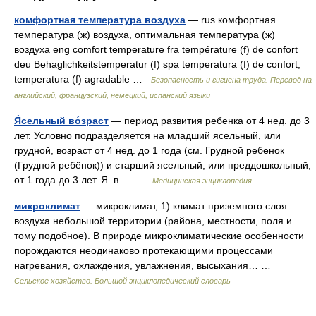
комфортная температура воздуха
— rus комфортная
температура (ж) воздуха, оптимальная температура (ж)
воздуха eng comfort temperature fra température (f) de confort
deu Behaglichkeitstemperatur (f) spa temperatura (f) de confort,
temperatura (f) agradable …
Безопасность и гигиена труда. Перевод на
английский, французский, немецкий, испанский языки
Я́сельный во́зраст
— период развития ребенка от 4 нед. до 3
лет. Условно подразделяется на младший ясельный, или
грудной, возраст от 4 нед. до 1 года (см. Грудной ребенок
(Грудной ребёнок)) и старший ясельный, или преддошкольный,
от 1 года до 3 лет. Я. в.… …
Медицинская энциклопедия
микроклимат
— микроклимат, 1) климат приземного слоя
воздуха небольшой территории (района, местности, поля и
тому подобное). В природе микроклиматические особенности
порождаются неодинаково протекающими процессами
нагревания, охлаждения, увлажнения, высыхания… …
Сельское хозяйство. Большой энциклопедический словарь